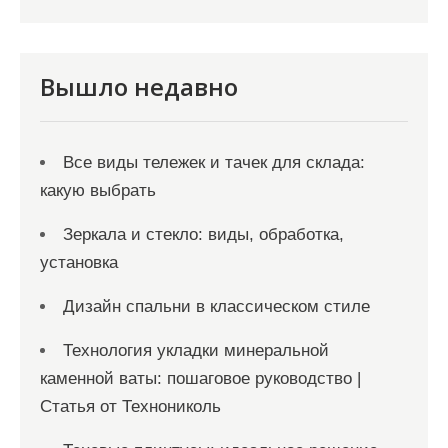
а
п
и
Вышло недавно
с
я
Все виды тележек и тачек для склада:
м
какую выбрать
Зеркала и стекло: виды, обработка,
установка
Дизайн спальни в классическом стиле
Технология укладки минеральной
каменной ваты: пошаговое руководство |
Статья от Технониколь