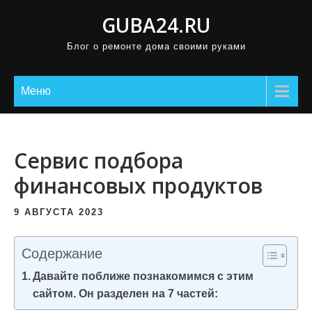
П
GUBA24.RU
р
Блог о ремонте дома своими руками
о
м
о
Меню
т
а
т
Сервис подбора
ь
финансовых продуктов
к
с
9 АВГУСТА 2023
о
д
Содержание
е
Давайте поближе познакомимся с этим
р
сайтом. Он разделен на 7 частей:
ж