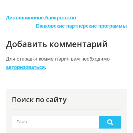
Н
Дистанционное банкротство
а
Банковские партнерские программы
в
Добавить комментарий
и
г
Для отправки комментария вам необходимо
а
авторизоваться
.
ц
и
я
Поиск по сайту
п
о
з