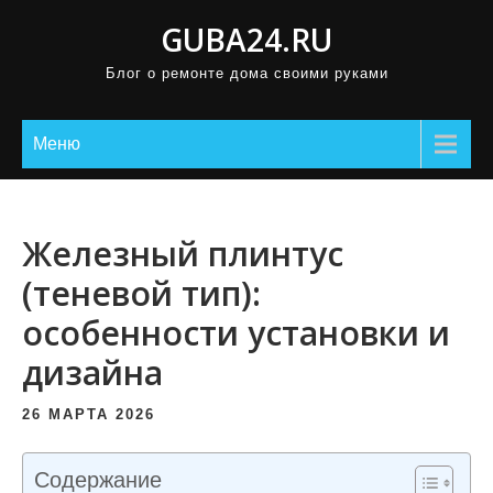
П
GUBA24.RU
р
Блог о ремонте дома своими руками
о
м
о
Меню
т
а
т
Железный плинтус
ь
(теневой тип):
к
особенности установки и
с
о
дизайна
д
е
26 МАРТА 2026
р
ж
Содержание