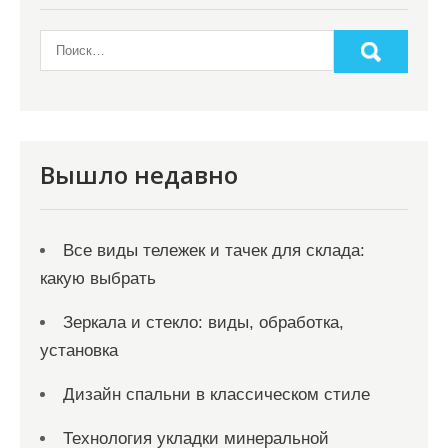
а
п
и
с
я
Вышло недавно
м
Все виды тележек и тачек для склада:
какую выбрать
Зеркала и стекло: виды, обработка,
установка
Дизайн спальни в классическом стиле
Технология укладки минеральной