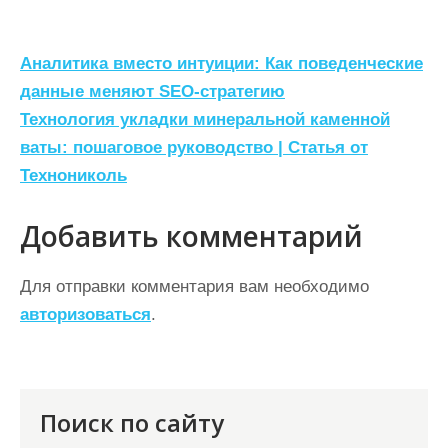
Н
Аналитика вместо интуиции: Как поведенческие
а
данные меняют SEO-стратегию
Технология укладки минеральной каменной
в
ваты: пошаговое руководство | Статья от
и
Технониколь
г
а
Добавить комментарий
ц
Для отправки комментария вам необходимо
и
авторизоваться
.
я
п
о
Поиск по сайту
з