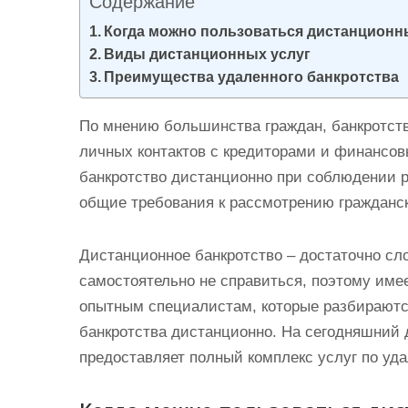
Содержание
и
Когда можно пользоваться дистанцион
м
Виды дистанционных услуг
о
Преимущества удаленного банкротства
м
у
По мнению большинства граждан, банкротств
личных контактов с кредиторами и финансо
банкротство дистанционно при соблюдении 
общие требования к рассмотрению гражданск
Дистанционное банкротство – достаточно сл
самостоятельно не справиться, поэтому име
опытным специалистам, которые разбираютс
банкротства дистанционно. На сегодняшни
предоставляет полный комплекс услуг по уд