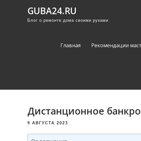
П
GUBA24.RU
р
Блог о ремонте дома своими руками
о
м
о
Главная
Рекомендации мас
т
а
т
ь
к
с
о
Дистанционное банкро
д
е
9 АВГУСТА 2023
р
ж