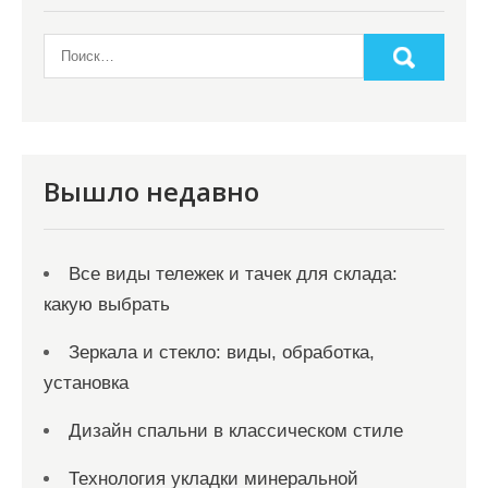
п
о
з
а
п
и
Вышло недавно
с
я
Все виды тележек и тачек для склада:
м
какую выбрать
Зеркала и стекло: виды, обработка,
установка
Дизайн спальни в классическом стиле
Технология укладки минеральной