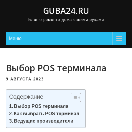
П
GUBA24.RU
р
Блог о ремонте дома своими руками
о
м
о
Меню
т
а
т
Выбор POS терминала
ь
к
9 АВГУСТА 2023
с
о
Содержание
д
Выбор POS терминала
е
Как выбрать POS терминал
р
Ведущие производители
ж