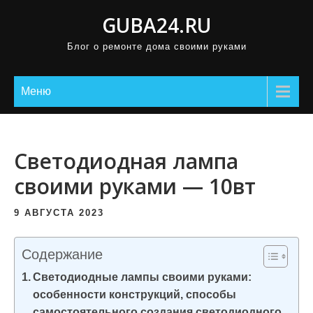
П
GUBA24.RU
р
Блог о ремонте дома своими руками
о
м
о
Меню
т
а
т
Светодиодная лампа
ь
своими руками — 10вт
к
с
9 АВГУСТА 2023
о
д
Содержание
е
Светодиодные лампы своими руками:
р
особенности конструкций, способы
ж
самостоятельного создания светодиодного