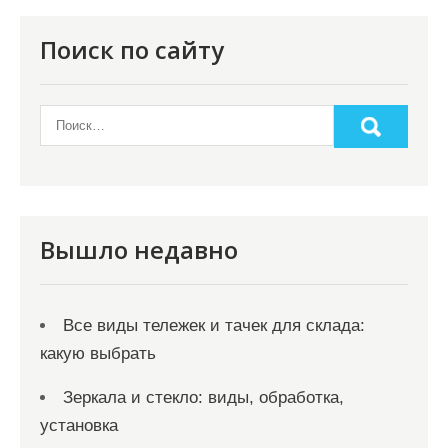
п
о
Поиск по сайту
з
а
п
и
с
я
Вышло недавно
м
Все виды тележек и тачек для склада:
какую выбрать
Зеркала и стекло: виды, обработка,
установка