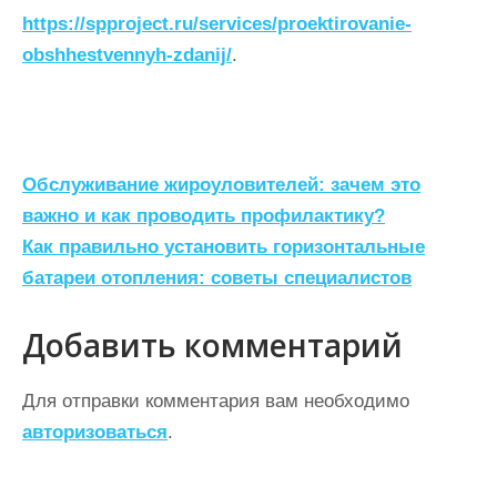
https://spproject.ru/services/proektirovanie-
obshhestvennyh-zdanij/
.
Н
Обслуживание жироуловителей: зачем это
а
важно и как проводить профилактику?
Как правильно установить горизонтальные
в
батареи отопления: советы специалистов
и
г
Добавить комментарий
а
ц
Для отправки комментария вам необходимо
авторизоваться
.
и
я