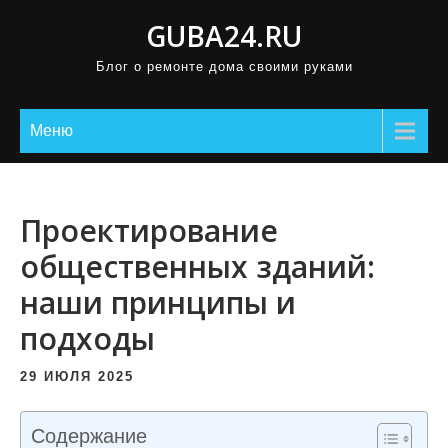
П
GUBA24.RU
р
Блог о ремонте дома своими руками
о
м
о
Меню
т
а
т
Проектирование
ь
общественных зданий:
к
наши принципы и
с
о
подходы
д
е
29 ИЮЛЯ 2025
р
ж
Содержание