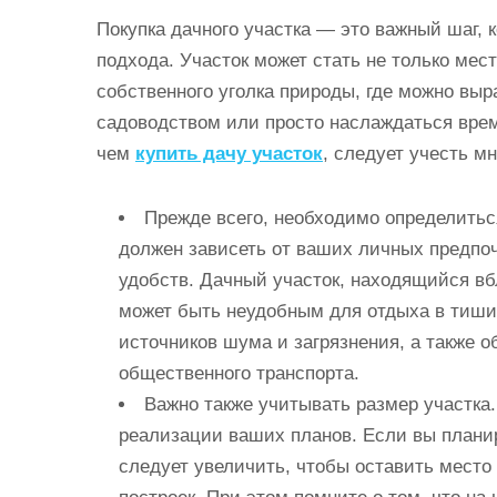
и
Покупка дачного участка — это важный шаг, 
м
подхода. Участок может стать не только мес
о
собственного уголка природы, где можно вы
м
садоводством или просто наслаждаться врем
у
чем
купить дачу участок
, следует учесть м
Прежде всего, необходимо определитьс
должен зависеть от ваших личных предпоч
удобств. Дачный участок, находящийся вб
может быть неудобным для отдыха в тишин
источников шума и загрязнения, а также о
общественного транспорта.
Важно также учитывать размер участка
реализации ваших планов. Если вы плани
следует увеличить, чтобы оставить место