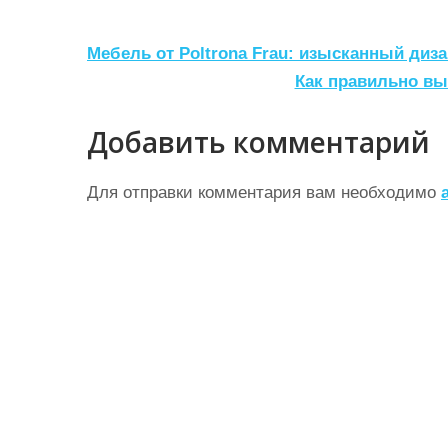
Н
Мебель от Poltrona Frau: изысканный диз
а
Как правильно в
в
Добавить комментарий
и
г
Для отправки комментария вам необходимо
а
ц
и
я
п
о
з