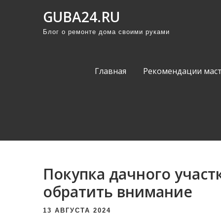
П
GUBA24.RU
р
Блог о ремонте дома своими руками
о
м
о
Главная
Рекомендации мас
т
а
т
ь
к
с
о
Покупка дачного участк
д
е
обратить внимание
р
13 АВГУСТА 2024
ж