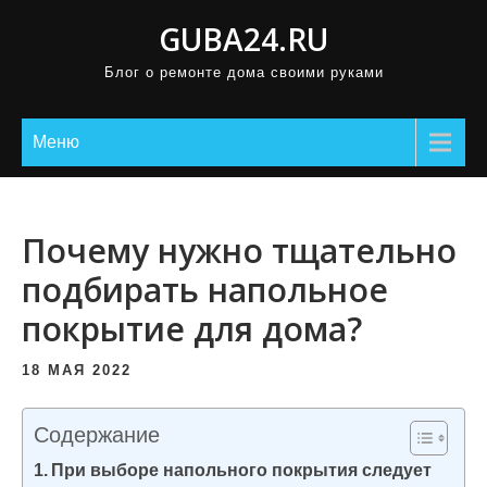
П
GUBA24.RU
р
Блог о ремонте дома своими руками
о
м
о
Меню
т
а
т
Почему нужно тщательно
ь
подбирать напольное
к
покрытие для дома?
с
о
18 МАЯ 2022
д
е
Содержание
р
При выборе напольного покрытия следует
ж