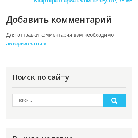
а
Квартира в арбатском переулке, 75 м²
в
Добавить комментарий
и
г
Для отправки комментария вам необходимо
а
авторизоваться
.
ц
и
я
Поиск по сайту
п
о
з
а
п
и