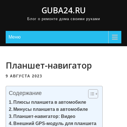
П
GUBA24.RU
р
Блог о ремонте дома своими руками
о
м
о
Меню
т
а
т
Планшет-навигатор
ь
к
9 АВГУСТА 2023
с
о
Содержание
д
Плюсы планшета в автомобиле
е
Минусы планшета в автомобиле
р
Планшет-навигатор: Видео
ж
Внешний GPS-модуль для планшета