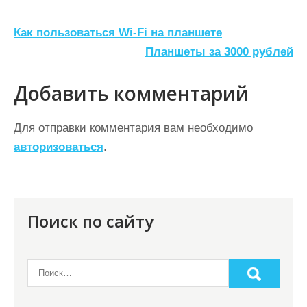
Н
Как пользоваться Wi-Fi на планшете
а
Планшеты за 3000 рублей
в
Добавить комментарий
и
г
Для отправки комментария вам необходимо
а
авторизоваться
.
ц
и
я
Поиск по сайту
п
о
з
а