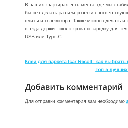
В наших квартирах есть места, где мы стаби
бы не сделать разъем розетки соответству
плиты и телевизора. Также можно сделать и 
всегда держит около кровати зарядку для те
USB или Type-C.
Н
Клеи для паркета Icar Recoll: как выбрат
а
Топ-5 лучших
в
Добавить комментарий
и
г
Для отправки комментария вам необходимо
а
ц