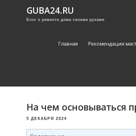
П
GUBA24.RU
р
Блог о ремонте дома своими руками
о
м
о
Главная
Рекомендации мас
т
а
т
ь
к
с
о
На чем основываться п
д
е
5 ДЕКАБРЯ 2024
р
ж