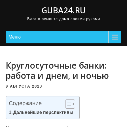
П
GUBA24.RU
р
Блог о ремонте дома своими руками
о
м
о
Меню
т
а
т
Круглосуточные банки:
ь
работа и днем, и ночью
к
с
9 АВГУСТА 2023
о
д
Содержание
е
Дальнейшие перспективы
р
ж