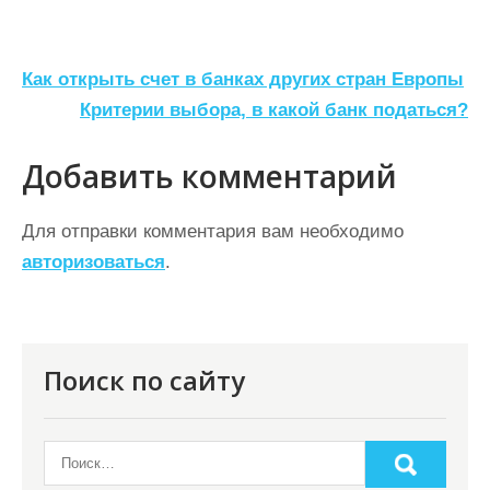
Н
Как открыть счет в банках других стран Европы
а
Критерии выбора, в какой банк податься?
в
Добавить комментарий
и
г
Для отправки комментария вам необходимо
а
авторизоваться
.
ц
и
я
Поиск по сайту
п
о
з