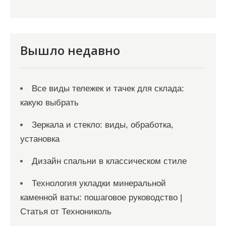
а
п
и
Вышло недавно
с
я
Все виды тележек и тачек для склада:
м
какую выбрать
Зеркала и стекло: виды, обработка,
установка
Дизайн спальни в классическом стиле
Технология укладки минеральной
каменной ваты: пошаговое руководство |
Статья от Технониколь