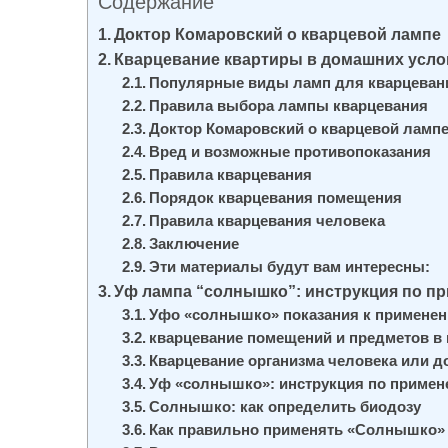
Содержание
и
Доктор Комаровский о кварцевой лампе
м
Кварцевание квартиры в домашних усло
о
Популярные виды ламп для кварцеван
м
Правила выбора лампы кварцевания
у
Доктор Комаровский о кварцевой ламп
Вред и возможные противопоказания
Правила кварцевания
Порядок кварцевания помещения
Правила кварцевания человека
Заключение
Эти материалы будут вам интересны:
Уф лампа “солнышко”: инструкция по п
Уфо «солнышко» показания к примене
кварцевание помещений и предметов в 
Кварцевание организма человека или 
Уф «солнышко»: инструкция по приме
Солнышко: как определить биодозу
Как правильно применять «Солнышко»