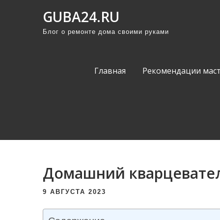
П
GUBA24.RU
р
Блог о ремонте дома своими руками
о
м
о
Главная
Рекомендации мас
т
а
т
ь
к
с
о
Домашний кварцевате
д
е
9 АВГУСТА 2023
р
ж