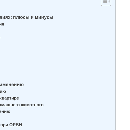
виях: плюсы и минусы
ия
е
рименению
нию
квартире
домашнего животного
нению
 при ОРВИ