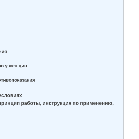
ния
ов у женщин
отивопоказания
условиях
 принцип работы, инструкция по применению,