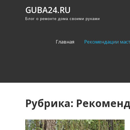
П
GUBA24.RU
р
Блог о ремонте дома своими руками
о
м
о
Главная
Рекомендации мас
т
а
т
ь
к
с
о
Рубрика:
Рекоменд
д
е
р
ж