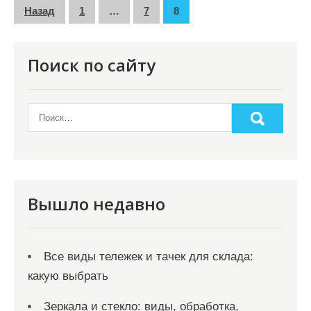
П
Назад
1
…
7
8
а
г
Поиск по сайту
и
н
а
ц
и
я
Вышло недавно
з
а
Все виды тележек и тачек для склада:
п
какую выбрать
и
с
Зеркала и стекло: виды, обработка,