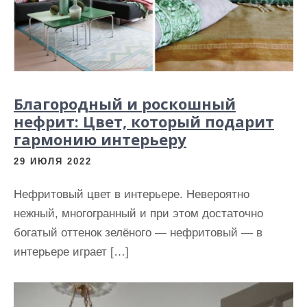
и
м
о
м
у
Благородный и роскошный
нефрит: Цвет, который подарит
гармонию интерьеру
29 ИЮЛЯ 2022
Нефритовый цвет в интерьере. Невероятно
нежный, многогранный и при этом достаточно
богатый оттенок зелёного — нефритовый — в
интерьере играет […]